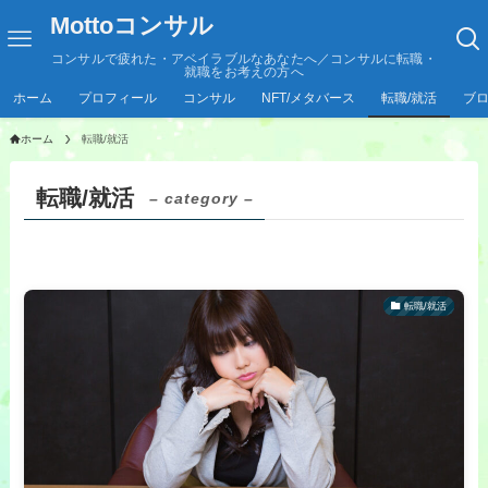
Mottoコンサル
コンサルで疲れた・アベイラブルなあなたへ／コンサルに転職・
就職をお考えの方へ
ホーム
プロフィール
コンサル
NFT/メタバース
転職/就活
ブ
ホーム
転職/就活
転職/就活
– category –
転職/就活