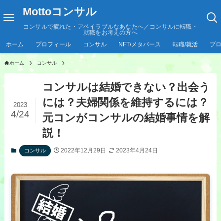
Mottoコンサル
コンサルで疲れた・アベイラブルなあなたへ／コンサルに転職・
就職をお考えの方へ
ホーム
プロフィール
コンサル
NFT/メタバース
転職/就活
ブ
ホーム
コンサル
コンサルは結婚できない？出会う
には？夫婦関係を維持するには？
2023
4/24
元コンがコンサルの結婚事情を解
説！
2022年12月29日
2023年4月24日
コンサル