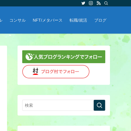
ル
コンサル
NFT/メタバース
転職/就活
ブログ