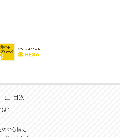
目次
には？
ための心構え