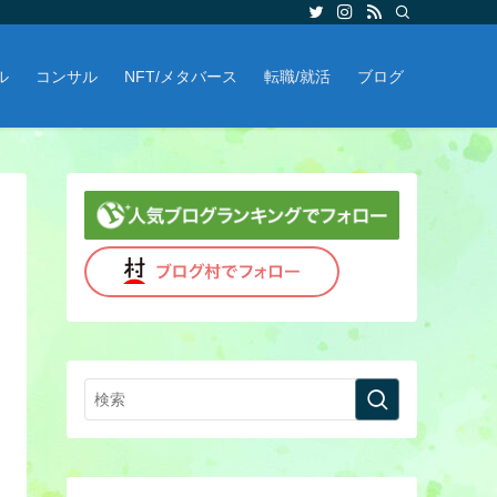
ル
コンサル
NFT/メタバース
転職/就活
ブログ